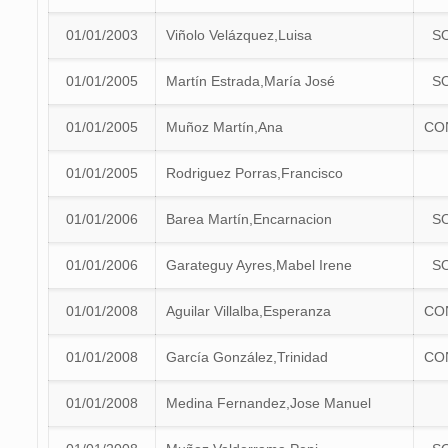
01/01/2003
Viñolo Velázquez,Luisa
S
01/01/2005
Martín Estrada,María José
S
01/01/2005
Muñoz Martín,Ana
CO
01/01/2005
Rodriguez Porras,Francisco
01/01/2006
Barea Martín,Encarnacion
S
01/01/2006
Garateguy Ayres,Mabel Irene
S
01/01/2008
Aguilar Villalba,Esperanza
CO
01/01/2008
García González,Trinidad
CO
01/01/2008
Medina Fernandez,Jose Manuel