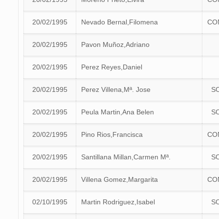
20/02/1995
Nevado Bernal,Filomena
CO
20/02/1995
Pavon Muñoz,Adriano
20/02/1995
Perez Reyes,Daniel
20/02/1995
Perez Villena,Mª. Jose
S
20/02/1995
Peula Martin,Ana Belen
S
20/02/1995
Pino Rios,Francisca
CO
20/02/1995
Santillana Millan,Carmen Mª.
S
20/02/1995
Villena Gomez,Margarita
CO
02/10/1995
Martin Rodriguez,Isabel
S