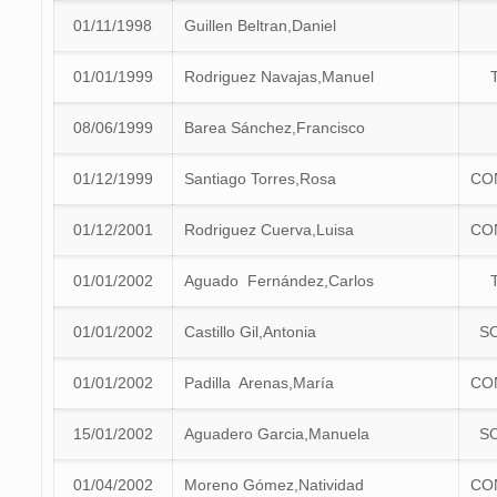
01/11/1998
Guillen Beltran,Daniel
01/01/1999
Rodriguez Navajas,Manuel
08/06/1999
Barea Sánchez,Francisco
01/12/1999
Santiago Torres,Rosa
CO
01/12/2001
Rodriguez Cuerva,Luisa
CO
01/01/2002
Aguado Fernández,Carlos
01/01/2002
Castillo Gil,Antonia
S
01/01/2002
Padilla Arenas,María
CO
15/01/2002
Aguadero Garcia,Manuela
S
01/04/2002
Moreno Gómez,Natividad
CO