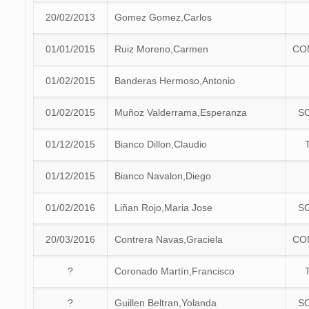
20/02/2013
Gomez Gomez,Carlos
01/01/2015
Ruiz Moreno,Carmen
CO
01/02/2015
Banderas Hermoso,Antonio
01/02/2015
Muñoz Valderrama,Esperanza
S
01/12/2015
Bianco Dillon,Claudio
01/12/2015
Bianco Navalon,Diego
01/02/2016
Liñan Rojo,Maria Jose
S
20/03/2016
Contrera Navas,Graciela
CO
?
Coronado Martín,Francisco
?
Guillen Beltran,Yolanda
S