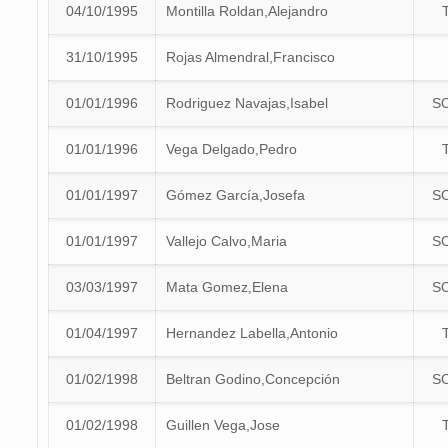
04/10/1995
Montilla Roldan,Alejandro
31/10/1995
Rojas Almendral,Francisco
01/01/1996
Rodriguez Navajas,Isabel
S
01/01/1996
Vega Delgado,Pedro
01/01/1997
Gómez García,Josefa
S
01/01/1997
Vallejo Calvo,Maria
S
03/03/1997
Mata Gomez,Elena
S
01/04/1997
Hernandez Labella,Antonio
01/02/1998
Beltran Godino,Concepción
S
01/02/1998
Guillen Vega,Jose