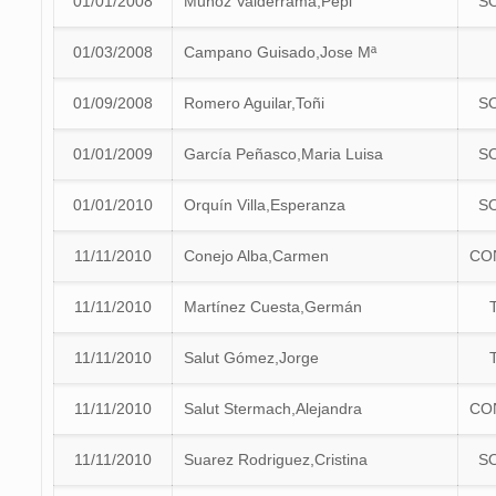
01/01/2008
Muñoz Valderrama,Pepi
S
01/03/2008
Campano Guisado,Jose Mª
01/09/2008
Romero Aguilar,Toñi
S
01/01/2009
García Peñasco,Maria Luisa
S
01/01/2010
Orquín Villa,Esperanza
S
11/11/2010
Conejo Alba,Carmen
CO
11/11/2010
Martínez Cuesta,Germán
11/11/2010
Salut Gómez,Jorge
11/11/2010
Salut Stermach,Alejandra
CO
11/11/2010
Suarez Rodriguez,Cristina
S