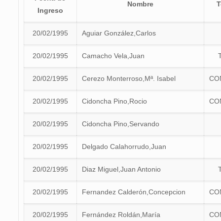
Nombre
T
Ingreso
20/02/1995
Aguiar González,Carlos
20/02/1995
Camacho Vela,Juan
20/02/1995
Cerezo Monterroso,Mª. Isabel
CO
20/02/1995
Cidoncha Pino,Rocio
CO
20/02/1995
Cidoncha Pino,Servando
20/02/1995
Delgado Calahorrudo,Juan
20/02/1995
Diaz Miguel,Juan Antonio
20/02/1995
Fernandez Calderón,Concepcion
CO
20/02/1995
Fernández Roldán,María
CO