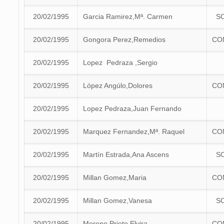
20/02/1995
Garcia Ramirez,Mª. Carmen
S
20/02/1995
Gongora Perez,Remedios
CO
20/02/1995
Lopez Pedraza ,Sergio
20/02/1995
López Angúlo,Dolores
CO
20/02/1995
Lopez Pedraza,Juan Fernando
20/02/1995
Marquez Fernandez,Mª. Raquel
CO
20/02/1995
Martín Estrada,Ana Ascens
S
20/02/1995
Millan Gomez,Maria
CO
20/02/1995
Millan Gomez,Vanesa
S
20/02/1995
Moreno Prieto,Elvira
CO